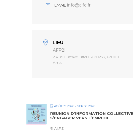
info@aife.fr
EMAIL
LIEU
AFP2I
2 Rue Gustave Eiffel BP 20233, 62000
Arras
AOÛT 19 2026
- SEP 30 2026
REUNION D’INFORMATION COLLECTIV
S’ENGAGER VERS L’EMPLOI
A.I.F.E.