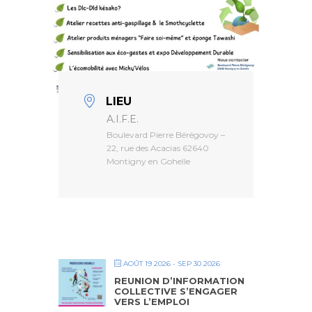
LIEU
A.I.F.E.
Boulevard Pierre Bérégovoy –
22, rue des Acacias 62640
Montigny en Gohelle
AOÛT 19 2026
- SEP 30 2026
REUNION D’INFORMATION
COLLECTIVE S’ENGAGER
VERS L’EMPLOI