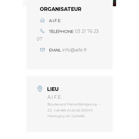
ORGANISATEUR
A.I.F.E.
03 21 76 23
TÉLÉPHONE
07
info@aife.fr
EMAIL
LIEU
A.I.F.E.
Boulevard Pierre Bérégovoy –
22, rue des Acacias 62640
Montigny en Gohelle