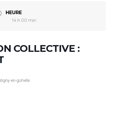
HEURE
14 h 00 min
N COLLECTIVE :
T
tigny-en-gohelle