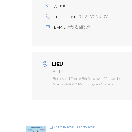
A.I.F.E.
03 21 76 23 07
TÉLÉPHONE
info@aife.fr
EMAIL
LIEU
A.I.F.E.
Boulevard Pierre Bérégovoy – 22, rue des
Acacias 62640 Montigny en Gohelle
AOÛT 19 2026
- SEP 30 2026