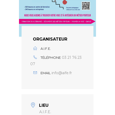
ORGANISATEUR
A.I.F.E.
03 21 76 23
TÉLÉPHONE
07
info@aife.fr
EMAIL
LIEU
A.I.F.E.