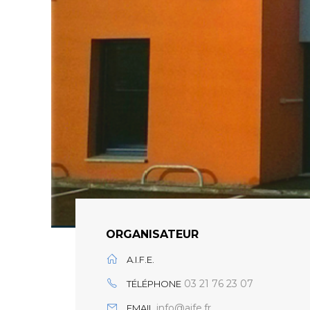
ORGANISATEUR
A.I.F.E.
03 21 76 23 07
TÉLÉPHONE
info@aife.fr
EMAIL