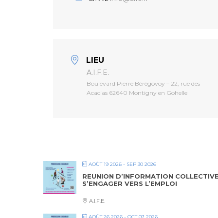
LIEU
A.I.F.E.
Boulevard Pierre Bérégovoy – 22, rue des
Acacias 62640 Montigny en Gohelle
AOÛT 19 2026
- SEP 30 2026
REUNION D’INFORMATION COLLECTIV
S’ENGAGER VERS L’EMPLOI
A.I.F.E.
AOÛT 26 2026
- OCT 07 2026