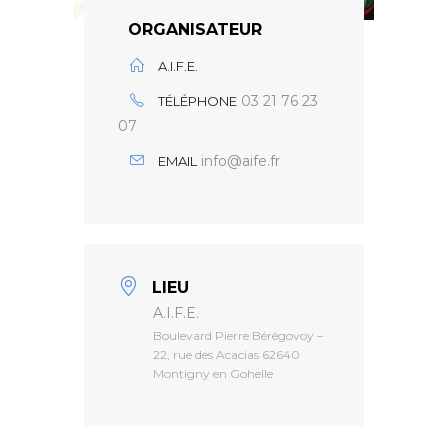
ORGANISATEUR
A.I.F.E.
03 21 76 23
TÉLÉPHONE
07
info@aife.fr
EMAIL
LIEU
A.I.F.E.
Boulevard Pierre Bérégovoy –
22, rue des Acacias 62640
Montigny en Gohelle