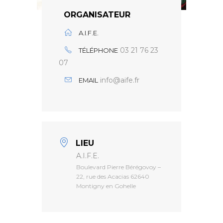
ORGANISATEUR
A.I.F.E.
03 21 76 23
TÉLÉPHONE
07
info@aife.fr
EMAIL
LIEU
A.I.F.E.
Boulevard Pierre Bérégovoy –
22, rue des Acacias 62640
Montigny en Gohelle