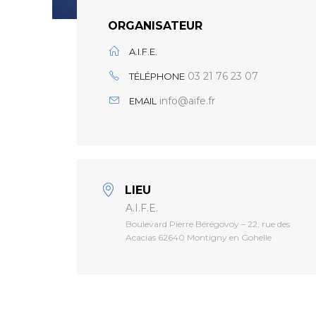
ORGANISATEUR
A.I.F.E.
03 21 76 23 07
TÉLÉPHONE
info@aife.fr
EMAIL
LIEU
A.I.F.E.
Boulevard Pierre Bérégovoy – 22, rue des
Acacias 62640 Montigny en Gohelle