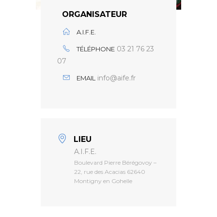
ORGANISATEUR
A.I.F.E.
03 21 76 23
TÉLÉPHONE
07
info@aife.fr
EMAIL
LIEU
A.I.F.E.
Boulevard Pierre Bérégovoy –
22, rue des Acacias 62640
Montigny en Gohelle