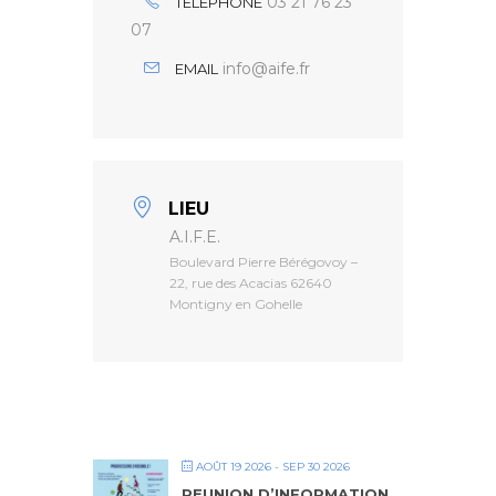
03 21 76 23
TÉLÉPHONE
07
info@aife.fr
EMAIL
LIEU
A.I.F.E.
Boulevard Pierre Bérégovoy –
22, rue des Acacias 62640
Montigny en Gohelle
AOÛT 19 2026
- SEP 30 2026
REUNION D’INFORMATION